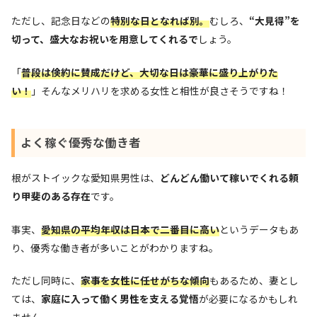
ただし、記念日などの
特別な日となれば別。
むしろ、
“大見得”を
切って、盛大なお祝いを用意してくれるで
しょう。
「
普段は
倹約に賛成
だけど、大切な日は豪華に盛り上がりた
い！
」そんなメリハリを求める女性と相性が良さそうですね！
よく稼ぐ優秀な働き者
根がストイックな愛知県男性は、
どんどん働いて稼いでくれる頼
り甲斐のある存在
です。
事実、
愛知県の平均年収は日本で二番目に高い
というデータもあ
り、優秀な働き者が多いことがわかりますね。
ただし同時に、
家事を女性に任せがちな傾向
もあるため、妻とし
ては、
家庭に入って働く男性を支える覚悟
が必要になるかもしれ