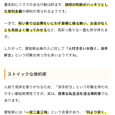
基本的にリスクのある行動は好まず、
損得の判断がハッキリとし
た実利主義
の傾向が見られるようです。
一方で、
祝い事では出費をいとわず豪華に振る舞い、お金がなく
とも気前よく奢ってみせる
など、見栄っ張りな一面も併せ持ちま
す。
したがって、愛知県出身の人に対して
「人付き合いが良く、派手
好き」
という印象を持つ方も多いようですね。
ストイックな倹約家
人前で見栄を張りがちなため、「派手好き」という印象を持たれ
やすい愛知県男性ですが、実は、
質素な私生活を送る倹約家
でも
あります。
愛知県には「
一安二量三味
」という言葉があり、「
何より安く、