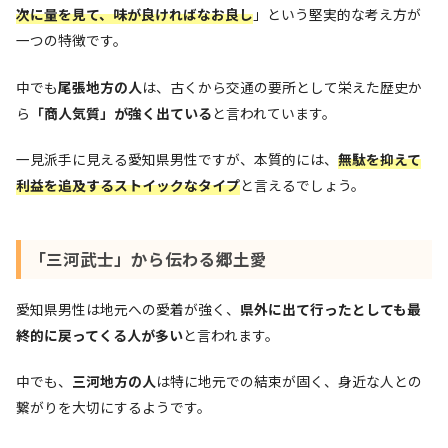
次に量を見て、味が良ければなお良し
」という堅実的な考え方が
一つの特徴です。
中でも
尾張地方の人
は、古くから交通の要所として栄えた歴史か
ら
「商人気質」が強く出ている
と言われています。
一見派手に見える愛知県男性ですが、本質的には、
無駄を抑えて
利益を追及するストイックなタイプ
と言えるでしょう。
「三河武士」から伝わる郷土愛
愛知県男性は地元への愛着が強く、
県外に出て行ったとしても最
終的に戻ってくる人が多い
と言われます。
中でも、
三河地方の人
は特に地元での結束が固く、身近な人との
繋がりを大切にするようです。