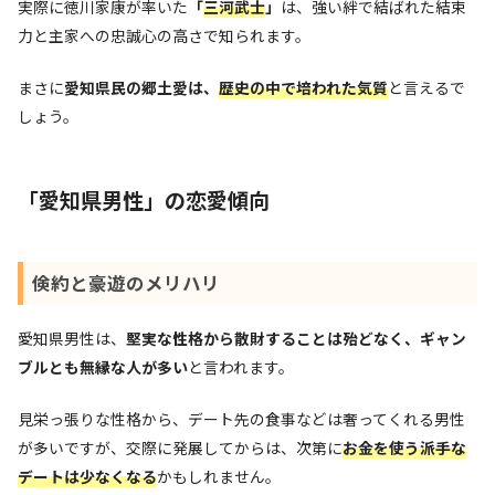
実際に徳川家康が率いた
「
三河武士
」
は、強い絆で結ばれた結束
力と主家への忠誠心の高さで知られます。
まさに
愛知県民の郷土愛は、
歴史の中で培われた気質
と言えるで
しょう。
「愛知県男性」の恋愛傾向
倹約と豪遊のメリハリ
愛知県男性は、
堅実な性格から散財することは殆どなく、ギャン
ブルとも無縁な人が多い
と言われます。
見栄っ張りな性格から、デート先の食事などは奢ってくれる男性
が多いですが、交際に発展してからは、次第に
お金を使う派手な
デートは少なくなる
かもしれません。