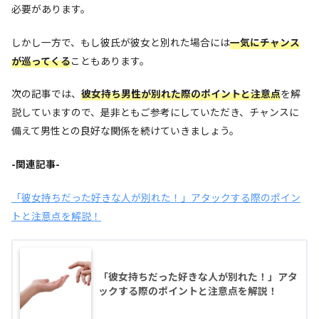
必要があります。
しかし一方で、もし彼氏が彼女と別れた場合には
一気にチャンス
が巡ってくる
こともあります。
次の記事では、
彼女持ち男性が別れた際のポイントと注意点
を解
説していますので、是非ともご参考にしていただき、チャンスに
備えて男性との良好な関係を続けていきましょう。
-関連記事-
「彼女持ちだった好きな人が別れた！」アタックする際のポイン
トと注意点を解説！
「彼女持ちだった好きな人が別れた！」アタ
ックする際のポイントと注意点を解説！