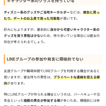
キャラクター系のグッズを持っている
ディズニー系のグッズやご当地キーホルダー
などは、
彼女に貰っ
たり、
デートのお土産で買った可能性
が高いです。
好みにもよりますが、基本的に
自分から可愛いキャラクター系の
グッズを買う男性は少ない
ため、持ち歩いている場合には彼女の
存在が考えられるでしょう。
LINEグループの参加や発言に積極的でない
友達グループや職場仲間でLINEグループを利用する機会があると
思いますが、彼女持ちの男性は、
プライベートな連絡を控える傾
向
があります。
特にLINEグループが作られる機会というのは、バーベキューや忘
年会といった
複数の男女が参加する場
が多いため、積極的には参