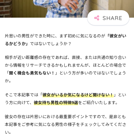
片思いの男性ができた時に、まず初めに気になるのが
「彼女がい
るかどうか」
ではないでしょうか？
相手が近い距離感の存在であれば、直接、または共通の知り合い
から情報をリサーチできるかもしれませんが、ほとんどの場合で
「
聞く機会も勇気もない！
」という方が多いのではないでしょう
か。
そこで本記事では「
彼女がいるか気になるけど聞けない！
」とい
う方に向けて、
彼女持ち男性の特徴9選
をご紹介いたします。
彼女の存在は片思いにおける最重要ポイントですので、是非とも
本記事をご参考に気になる男性の様子をチェックしてみてくださ
い。