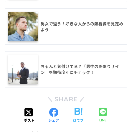
男女で違う！好きな人からの熱視線を見定め
よう
ちゃんと気付けてる？「男性の脈ありサイ
ン」を期待度別にチェック！
SHARE
ポスト
シェア
はてブ
LINE