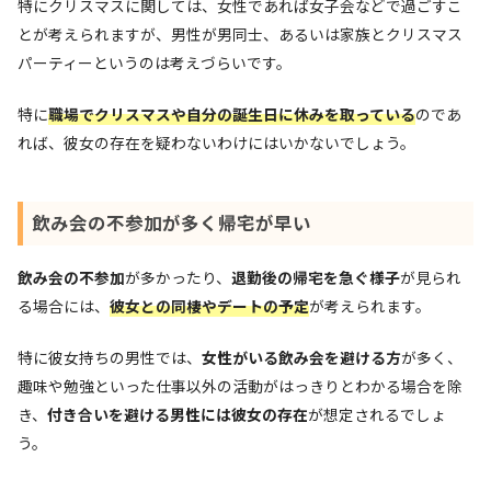
特にクリスマスに関しては、女性であれば女子会などで過ごすこ
とが考えられますが、男性が男同士、あるいは家族とクリスマス
パーティーというのは考えづらいです。
特に
職場で
クリスマスや自分の誕生日に休みを取っている
のであ
れば、彼女の存在を疑わないわけにはいかないでしょう。
飲み会の不参加が多く帰宅が早い
飲み会の不参加
が多かったり、
退勤後の帰宅を急ぐ様子
が見られ
る場合には、
彼女との同棲やデートの予定
が考えられます。
特に彼女持ちの男性では、
女性がいる飲み会を避ける方
が多く、
趣味や勉強といった仕事以外の活動がはっきりとわかる場合を除
き、
付き合いを避ける男性には彼女の存在
が想定されるでしょ
う。