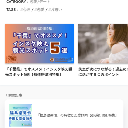
CATEGORY :
恋愛/デート
TAGS :
心理
恋愛
片思い
「千葉県」でオススメ！インスタ映え観
失恋が次につながる！過去の
光スポット5選【都道府県別特集】
に活かす５つのポイント
前の記事
「福島県男性」の特徴と恋愛傾向【都道府県別特集】