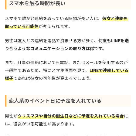
スマホを触る時間が長い
スマホで誰かと連絡を取っている時間が長い人は、
彼女と連絡を
取っている可能性
が考えられます。
男性は友人との連絡を電話で済ませる方が多く、
何度もLINEを送
り合うようなコミュニケーションの取り方は稀
です。
また、仕事の連絡においても電話、またはメールを使用するのが
一般的であるため、特にスマホ画面を見て、
LINEで連絡している
様子
であれば彼女の可能性が高まるでしょう。
恋人系のイベント日に予定を入れている
男性が
クリスマスや自分の誕生日などに予定を入れている場合
に
は、彼女がいる可能性が高まります。