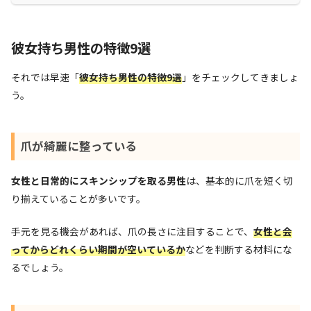
彼女持ち男性の特徴9選
それでは早速「
彼女持ち男性の特徴9選
」をチェックしてきましょ
う。
爪が綺麗に整っている
女性と日常的にスキンシップを取る男性
は、基本的に爪を短く切
り揃えていることが多いです。
手元を見る機会があれば、爪の長さに注目することで、
女性と会
ってからどれくらい期間が空いているか
などを判断する材料にな
るでしょう。