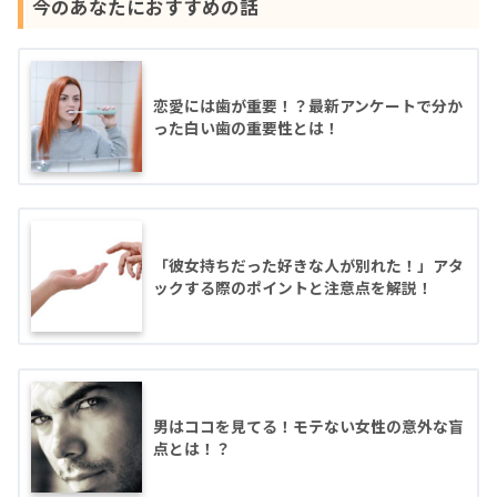
今のあなたにおすすめの話
恋愛には歯が重要！？最新アンケートで分か
った白い歯の重要性とは！
「彼女持ちだった好きな人が別れた！」アタ
ックする際のポイントと注意点を解説！
男はココを見てる！モテない女性の意外な盲
点とは！？