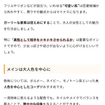
フリルやリボンなどが目立つ、いわゆる
“可愛い系”
は恋愛候補か
ら外れやすく、男ウケの観点からはマイナスになります。
ガーリーな要素は控えめにする
ことで、大人の女性としての魅力
を引き出しましょう。
特に「
異性として相手をドキドキさせられるか
」は重要なポイン
トですので、少女っぽさや幼さが出ないように心がけるといいで
しょう。
メインは大人色を中心に
色味については、ボルドー、ネイビー、モノトーン系といった
大
人色を中心としたコーデ
がおすすめです。
一見地味に思えるような配色でも、ネイルやメイクでバランスを
取ることで、
艶やかな印象
を与えることができます。