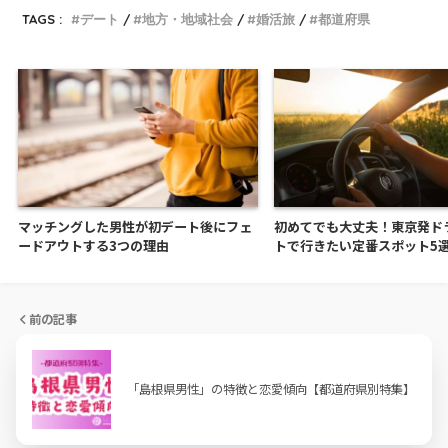
TAGS :
デート
地方・地域社会
婚活旅
都道府県
マッチングした男性が初デート後にフェ
初めてでも大丈夫！東京発ド
ードアウトする3つの理由
トで行きたい定番スポット5
前の記事
「島根県男性」の特徴と恋愛傾向【都道府県別特集】