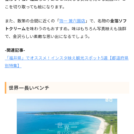
こを切り取っても絵になります。
また、散策の合間に近くの「
箔一 兼六園店
」で、名物の
金箔ソフ
トクリーム
を味わうのもおすすめ。味はもちろん写真映えも抜群
で、金沢らしい素敵な思い出になるでしょう。
-関連記事-
「福井県」でオススメ！インスタ映え観光スポット5選【都道府県
別特集】
世界一長いベンチ