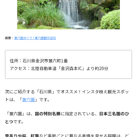
画像：
兼六園めぐり | 兼六園観光協会
住所：石川県金沢市兼六町1番
アクセス：北陸自動車道「金沢森本IC」より約20分
次にご紹介する「石川県」でオススメ！インスタ映え観光スポッ
トは、「
兼六園
」です。
「兼六園」は、
国の特別名勝
に指定されている、
日本三名園のひ
とつ
です。
雪吊りや桜、紅葉
など季節ごとに異なる表情を見せる庭園は、ど