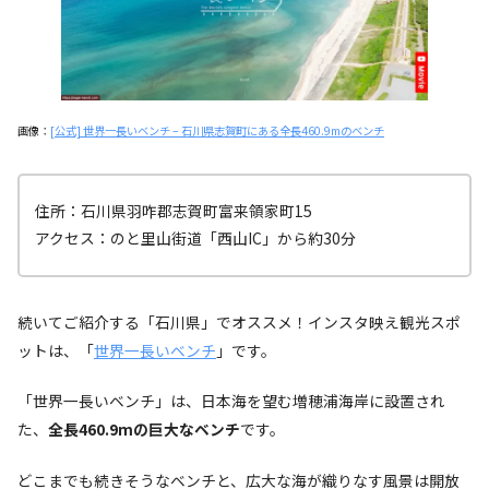
画像：
[公式] 世界一長いベンチ – 石川県志賀町にある全長460.9mのベンチ
住所：石川県羽咋郡志賀町富来領家町15
アクセス：のと里山街道「西山IC」から約30分
続いてご紹介する「石川県」でオススメ！インスタ映え観光スポ
ットは、「
世界一長いベンチ
」です。
「世界一長いベンチ」は、日本海を望む増穂浦海岸に設置され
た、
全長460.9mの巨大なベンチ
です。
どこまでも続きそうなベンチと、広大な海が織りなす風景は開放