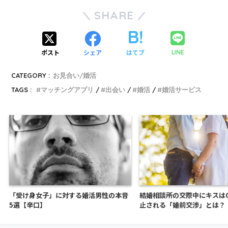
SHARE
ポスト
シェア
はてブ
LINE
CATEGORY :
お見合い/婚活
TAGS :
マッチングアプリ
出会い
婚活
婚活サービス
「受け身女子」に対する婚活男性の本音
結婚相談所の交際中にキスは
5選【辛口】
止される「婚前交渉」とは？