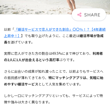
以前「
「婚活サービスで恋人ができた割合」〇〇％！？【4年連続
上昇中！
】
】でも取り上げたように、ここ最近は
婚活市場が急成
長
を遂げています。
実際に恋人ができた方の割合は49.5%にまで伸びており、
利用者
の2人に1人が出会えるという高打率
ぶりです。
さらに出会いの成果が知れ渡ったことで、以前よりもサービスへ
の抵抗感が薄れてきており、
特にマッチングアプリは、気軽に始
めやすい婚活サービス
として人気を集めています。
しかし一口にマッチングアプリといっても、サービスによって特
徴や強みは大きく異なります。