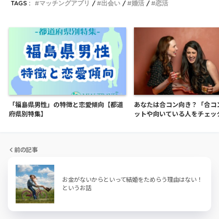
TAGS :
マッチングアプリ
出会い
婚活
恋活
「福島県男性」の特徴と恋愛傾向【都道
あなたは合コン向き？「合コ
府県別特集】
ットや向いている人をチェッ
前の記事
お金がないからといって結婚をためらう理由はない！
というお話