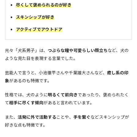
尽くして褒められるのが好き
スキンシップが好き
アクティブでアウトドア
元々「犬系男子」は、
つぶらな瞳や可愛らしい顔立ち
など、犬の
ような見た目を表現する言葉でした。
芸能人で言うと、小池徹平さんや千葉雄大さんなど、
癒し系の印
象
があるのも特徴です。
性格では、犬のように
明るくて前向き
であったり、褒められたく
て
相手に尽くす傾向
があると言われています。
また、
活発に外で活動する
ことや、
手を繋ぐ
などスキンシップが
好きな点も特徴です。