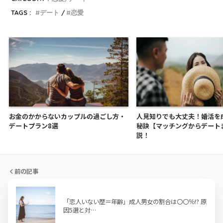
TAGS :
デート
恋愛
お金のかからないカップルの過ごし方・
人見知りでも大丈夫！婚活を
デートプラン8選
秘訣【マッチングからデート
説！
前の記事
「恋人いない歴＝年齢」成人男女の割合は〇〇％!? 原
因5選と対…