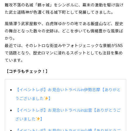
難攻不落の名城「鶴ヶ城」をシンボルに、幕末の激動を駆け抜け
た武士道精神が色濃く残る城下町として発展してきました。
風情漂う武家屋敷や、白虎隊ゆかりの地である飯盛山など、歴史
の舞台となった数々の史跡は、どこを歩いても情緒豊かな風景ば
かり。
最近では、そのレトロな街並みやフォトジェニックな景観がSNS
で話題となり、歴史ロマンに浸れるスポットとしても注目を集め
ています。
【コチラもチェック！】
【イベントレポ】お見合いトラベルin伊勢志摩【ありがと
うございました
】
【イベントレポ】お見合いトラベルin出雲【ありがとうご
ざいました
】
【イベントレポ】お見合いトラベルin小樽【ありがとうご