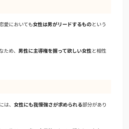
恋愛においても
女性は男がリードするもの
という
なため、
男性に主導権を握って欲しい女性
と相性
には、
女性にも我慢強さが求められる
部分があり